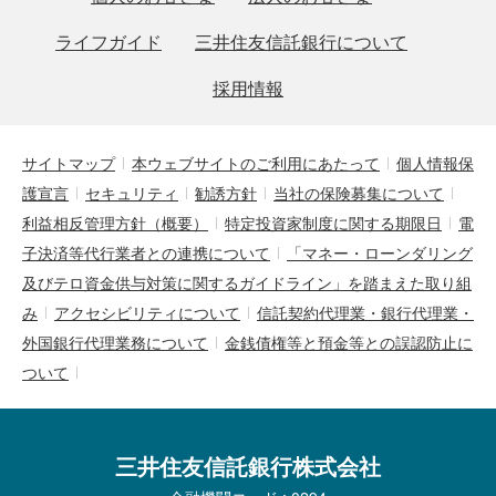
ライフガイド
三井住友信託銀行について
採用情報
サイトマップ
本ウェブサイトのご利用にあたって
個人情報保
護宣言
セキュリティ
勧誘方針
当社の保険募集について
利益相反管理方針（概要）
特定投資家制度に関する期限日
電
子決済等代行業者との連携について
「マネー・ローンダリング
及びテロ資金供与対策に関するガイドライン」を踏まえた取り組
み
アクセシビリティについて
信託契約代理業・銀行代理業・
外国銀行代理業務について
金銭債権等と預金等との誤認防止に
ついて
三井住友信託銀行株式会社