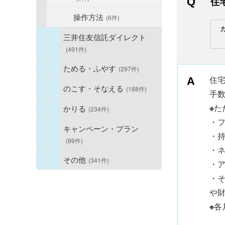
住
操作方法
(6件)
三井住友信託ダイレクト
(491件)
ためる・ふやす
(297件)
住宅
のこす・そなえる
(188件)
手
※
た
かりる
(234件)
・フ
キャンペーン・プラン
・
(99件)
・
その他
(341件)
・
・
や
※
各