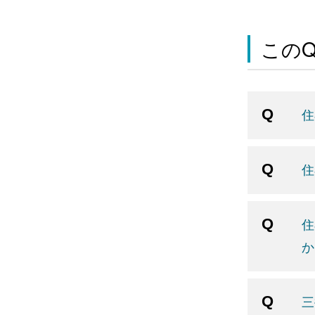
この
住
住
住
か
三