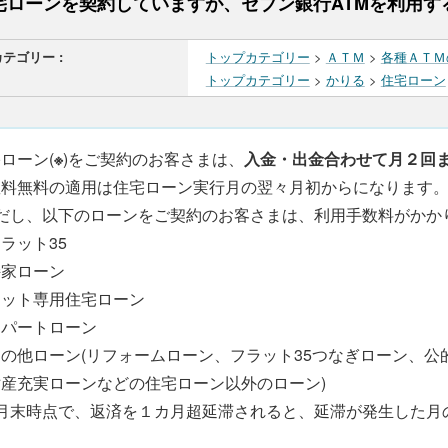
宅ローンを契約していますが、セブン銀行ATMを利用す
カテゴリー :
トップカテゴリー
>
ＡＴＭ
>
各種ＡＴＭ
トップカテゴリー
>
かりる
>
住宅ローン
ローン(
※
)をご契約のお客さまは、
入金・出金合わせて月２回
数料無料の適用は住宅ローン実行月の翌々月初からになります
だし、以下のローンをご契約のお客さまは、利用手数料がかか
ラット35
持家ローン
ネット専用住宅ローン
アパートローン
その他ローン(リフォームローン、フラット35つなぎローン、
財産充実ローンなどの住宅ローン以外のローン)
月末時点で、返済を１カ月超延滞されると、延滞が発生した月