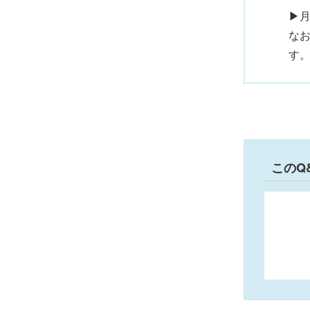
▶
な
す
このQ