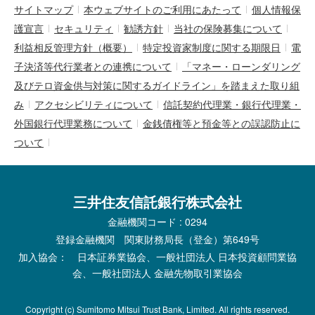
サイトマップ
本ウェブサイトのご利用にあたって
個人情報保
護宣言
セキュリティ
勧誘方針
当社の保険募集について
利益相反管理方針（概要）
特定投資家制度に関する期限日
電
子決済等代行業者との連携について
「マネー・ローンダリング
及びテロ資金供与対策に関するガイドライン」を踏まえた取り組
み
アクセシビリティについて
信託契約代理業・銀行代理業・
外国銀行代理業務について
金銭債権等と預金等との誤認防止に
ついて
三井住友信託銀行株式会社
金融機関コード : 0294
登録金融機関 関東財務局長（登金）第649号
加入協会： 日本証券業協会、一般社団法人 日本投資顧問業協
会、一般社団法人 金融先物取引業協会
Copyright (c) Sumitomo Mitsui Trust Bank, Limited. All rights reserved.