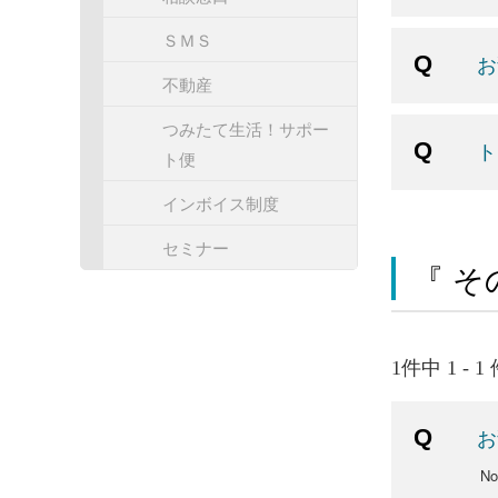
ＳＭＳ
お
不動産
つみたて生活！サポー
ト
ト便
インボイス制度
セミナー
『 そ
1件中 1 - 
お
N