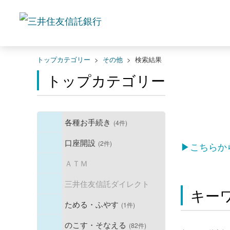
トップカテゴリー
>
その他
>
検索結果
トップカテゴリー
各種お手続き
(4件)
口座開設
(2件)
▶こちらか
ＡＴＭ
三井住友信託ダイレクト
キー
ためる・ふやす
(1件)
のこす・そなえる
(82件)