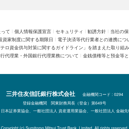
たって
個人情報保護宣言
セキュリティ
勧誘方針
当社の保
投資家制度に関する期限日
電子決済等代行業者との連携につ
びテロ資金供与対策に関するガイドライン」を踏まえた取り組
銀行代理業・外国銀行代理業務について
金銭債権等と預金等と
三井住友信託銀行株式会社
金融機関コード : 0294
登録金融機関 関東財務局長（登金）第649号
 日本証券業協会、一般社団法人 資産運用業協会、一般社団法人 金融先
Copyright (c) Sumitomo Mitsui Trust Bank, Limited. All rights reserved.