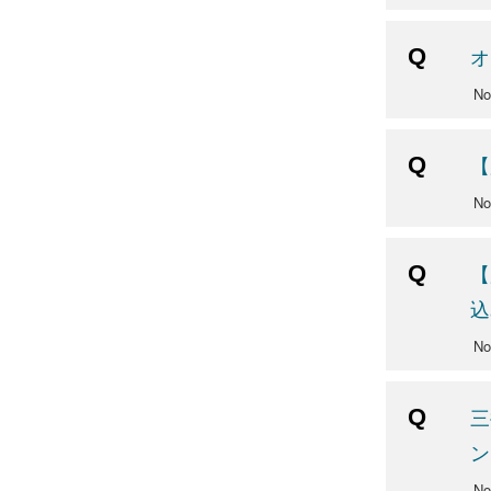
オ
No
【
No
【
込
No
三
ン
No