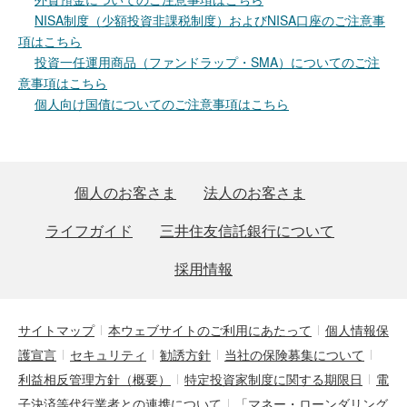
NISA制度（少額投資非課税制度）およびNISA口座のご注意事
項はこちら
投資一任運用商品（ファンドラップ・SMA）についてのご注
意事項はこちら
個人向け国債についてのご注意事項はこちら
個人のお客さま
法人のお客さま
ライフガイド
三井住友信託銀行について
採用情報
サイトマップ
本ウェブサイトのご利用にあたって
個人情報保
護宣言
セキュリティ
勧誘方針
当社の保険募集について
利益相反管理方針（概要）
特定投資家制度に関する期限日
電
子決済等代行業者との連携について
「マネー・ローンダリング