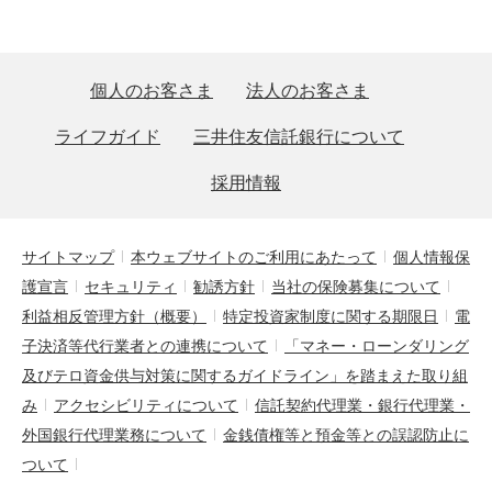
個人のお客さま
法人のお客さま
ライフガイド
三井住友信託銀行について
採用情報
サイトマップ
本ウェブサイトのご利用にあたって
個人情報保
護宣言
セキュリティ
勧誘方針
当社の保険募集について
利益相反管理方針（概要）
特定投資家制度に関する期限日
電
子決済等代行業者との連携について
「マネー・ローンダリング
及びテロ資金供与対策に関するガイドライン」を踏まえた取り組
み
アクセシビリティについて
信託契約代理業・銀行代理業・
外国銀行代理業務について
金銭債権等と預金等との誤認防止に
ついて