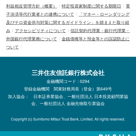
利益相反管理方針（概要）
特定投資家制度に関する期限日
電
子決済等代行業者との連携について
「マネー・ローンダリング
及びテロ資金供与対策に関するガイドライン」を踏まえた取り組
み
アクセシビリティについて
信託契約代理業・銀行代理業・
外国銀行代理業務について
金銭債権等と預金等との誤認防止に
ついて
三井住友信託銀行株式会社
金融機関コード : 0294
登録金融機関 関東財務局長（登金）第649号
加入協会： 日本証券業協会、一般社団法人 日本投資顧問業協
会、一般社団法人 金融先物取引業協会
Copyright (c) Sumitomo Mitsui Trust Bank, Limited. All rights reserved.