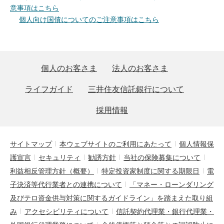
意事項はこちら
個人向け国債についてのご注意事項はこちら
個人のお客さま
法人のお客さま
ライフガイド
三井住友信託銀行について
採用情報
サイトマップ
本ウェブサイトのご利用にあたって
個人情報保
護宣言
セキュリティ
勧誘方針
当社の保険募集について
利益相反管理方針（概要）
特定投資家制度に関する期限日
電
子決済等代行業者との連携について
「マネー・ローンダリング
及びテロ資金供与対策に関するガイドライン」を踏まえた取り組
み
アクセシビリティについて
信託契約代理業・銀行代理業・