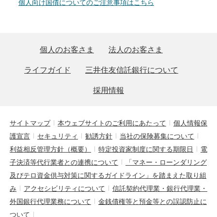
個人向け国債についてのご注意事項はこちら
個人のお客さま
法人のお客さま
ライフガイド
三井住友信託銀行について
採用情報
サイトマップ
本ウェブサイトのご利用にあたって
個人情報保
護宣言
セキュリティ
勧誘方針
当社の保険募集について
利益相反管理方針（概要）
特定投資家制度に関する期限日
電
子決済等代行業者との連携について
「マネー・ローンダリング
及びテロ資金供与対策に関するガイドライン」を踏まえた取り組
み
アクセシビリティについて
信託契約代理業・銀行代理業・
外国銀行代理業務について
金銭債権等と預金等との誤認防止に
ついて