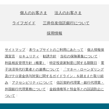
個人のお客さま
法人のお客さま
ライフガイド
三井住友信託銀行について
採用情報
サイトマップ
本ウェブサイトのご利用にあたって
個人情報保
護宣言
セキュリティ
勧誘方針
当社の保険募集について
利益相反管理方針（概要）
特定投資家制度に関する期限日
電
子決済等代行業者との連携について
「マネー・ローンダリング
及びテロ資金供与対策に関するガイドライン」を踏まえた取り組
み
アクセシビリティについて
信託契約代理業・銀行代理業・
外国銀行代理業務について
金銭債権等と預金等との誤認防止に
ついて