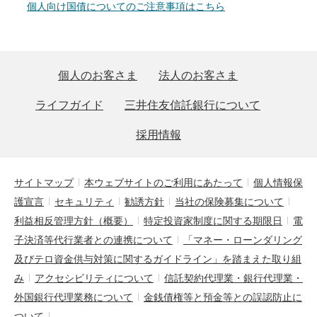
個人向け国債についてのご注意事項はこちら
個人のお客さま
法人のお客さま
ライフガイド
三井住友信託銀行について
採用情報
サイトマップ
本ウェブサイトのご利用にあたって
個人情報保
護宣言
セキュリティ
勧誘方針
当社の保険募集について
利益相反管理方針（概要）
特定投資家制度に関する期限日
電
子決済等代行業者との連携について
「マネー・ローンダリング
及びテロ資金供与対策に関するガイドライン」を踏まえた取り組
み
アクセシビリティについて
信託契約代理業・銀行代理業・
外国銀行代理業務について
金銭債権等と預金等との誤認防止に
ついて