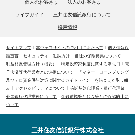
個人のお客さま
法人のお客さま
ライフガイド
三井住友信託銀行について
採用情報
サイトマップ
本ウェブサイトのご利用にあたって
個人情報保
護宣言
セキュリティ
勧誘方針
当社の保険募集について
利益相反管理方針（概要）
特定投資家制度に関する期限日
電
子決済等代行業者との連携について
「マネー・ローンダリング
及びテロ資金供与対策に関するガイドライン」を踏まえた取り組
み
アクセシビリティについて
信託契約代理業・銀行代理業・
外国銀行代理業務について
金銭債権等と預金等との誤認防止に
ついて
三井住友信託銀行株式会社