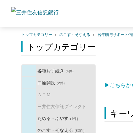
トップカテゴリー
>
のこす・そなえる
>
暦年贈与サポート信
トップカテゴリー
各種お手続き
(4件)
口座開設
(2件)
▶こちらか
ＡＴＭ
三井住友信託ダイレクト
キー
ためる・ふやす
(1件)
のこす・そなえる
(82件)