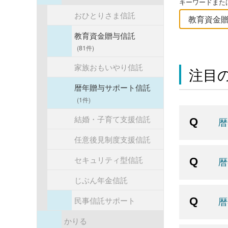
キーワードまたは
おひとりさま信託
教育資金贈与信託
(81件)
家族おもいやり信託
注目の
暦年贈与サポート信託
(1件)
結婚・子育て支援信託
暦
任意後見制度支援信託
セキュリティ型信託
暦
じぶん年金信託
民事信託サポート
暦
かりる