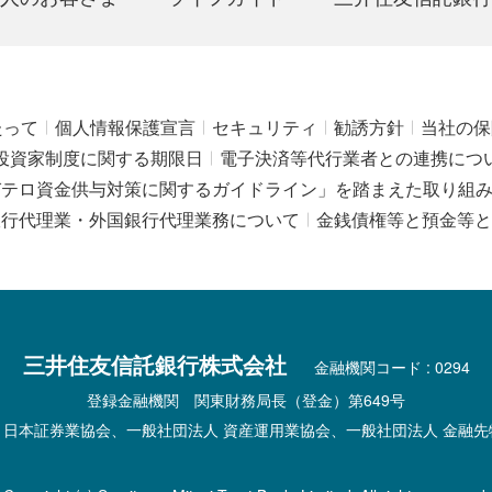
たって
個人情報保護宣言
セキュリティ
勧誘方針
当社の保
投資家制度に関する期限日
電子決済等代行業者との連携につ
びテロ資金供与対策に関するガイドライン」を踏まえた取り組
銀行代理業・外国銀行代理業務について
金銭債権等と預金等と
三井住友信託銀行株式会社
金融機関コード : 0294
登録金融機関 関東財務局長（登金）第649号
 日本証券業協会、一般社団法人 資産運用業協会、一般社団法人 金融先