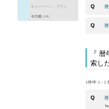
暦
キャンペーン・プラン
その他
(1件)
暦
『 暦
索し
1件中 1 - 
暦
N