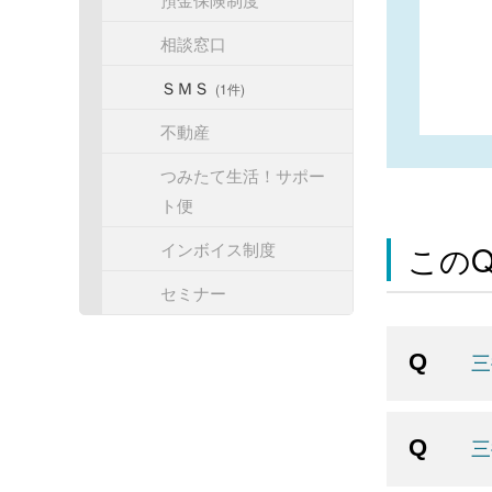
相談窓口
ＳＭＳ
(1件)
不動産
つみたて生活！サポー
ト便
インボイス制度
この
セミナー
三
三