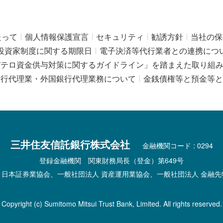
たって
個人情報保護宣言
セキュリティ
勧誘方針
当社の保
投資家制度に関する期限日
電子決済等代行業者との連携につ
びテロ資金供与対策に関するガイドライン」を踏まえた取り組
銀行代理業・外国銀行代理業務について
金銭債権等と預金等と
三井住友信託銀行株式会社
金融機関コード : 0294
登録金融機関 関東財務局長（登金）第649号
 日本証券業協会、一般社団法人 資産運用業協会、一般社団法人 金融先
Copyright (c) Sumitomo Mitsui Trust Bank, Limited. All rights reserved.