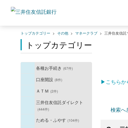
トップカテゴリー
>
その他
>
マネークラブ
>
三井住友信託
トップカテゴリー
各種お手続き
(67件)
口座開設
(8件)
▶こちらか
ＡＴＭ
(2件)
三井住友信託ダイレクト
検索へ
(444件)
ためる・ふやす
(104件)