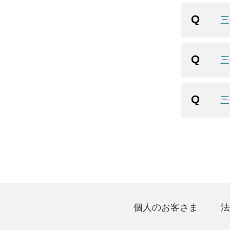
三
三
三
個人のお客さま
法