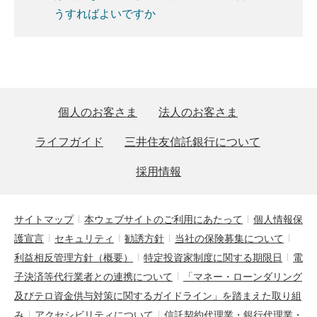
うすればよいですか
個人のお客さま
法人のお客さま
ライフガイド
三井住友信託銀行について
採用情報
サイトマップ
本ウェブサイトのご利用にあたって
個人情報保
護宣言
セキュリティ
勧誘方針
当社の保険募集について
利益相反管理方針（概要）
特定投資家制度に関する期限日
電
子決済等代行業者との連携について
「マネー・ローンダリング
及びテロ資金供与対策に関するガイドライン」を踏まえた取り組
み
アクセシビリティについて
信託契約代理業・銀行代理業・