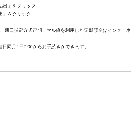
期払出」をクリック
払出」をクリック
約、期日指定方式定期、マル優を利用した定期預金はインター
期日同月1日7:00からお手続きができます。