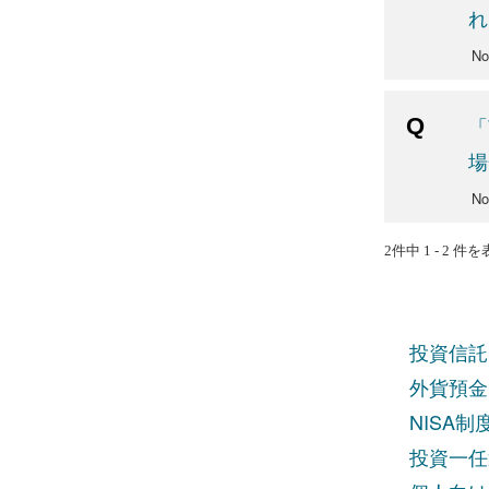
れ
No
「
場
No
2件中 1 - 2 件
投資信託
外貨預金
NISA
投資一任