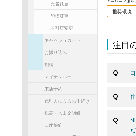
キーワードまたは
氏名変更
印鑑変更
取引店変更
キャッシュカード
注目の
お振り込み
相続
口
マイナンバー
来店予約
住
代理人によるお手続き
残高・入出金明細
N
口座解約
だ