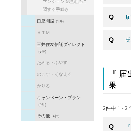
マンション管理組合に
関する手続き
届
口座開設
(1件)
ＡＴＭ
氏
三井住友信託ダイレクト
(8件)
ためる・ふやす
『 届
のこす・そなえる
果
かりる
キャンペーン・プラン
(4件)
2件中 1 - 
その他
(4件)
「