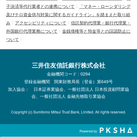
子決済等代行業者との連携について
「マネー・ローンダリング
及びテロ資金供与対策に関するガイドライン」を踏まえた取り組
み
アクセシビリティについて
信託契約代理業・銀行代理業・
外国銀行代理業務について
金銭債権等と預金等との誤認防止に
ついて
三井住友信託銀行株式会社
金融機関コード : 0294
登録金融機関 関東財務局長（登金）第649号
加入協会： 日本証券業協会、一般社団法人 日本投資顧問業協
会、一般社団法人 金融先物取引業協会
Copyright (c) Sumitomo Mitsui Trust Bank, Limited. All rights reserved.
Powered by