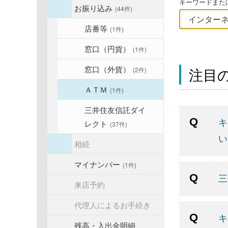
キーワードまたは
お振り込み
(44件)
店番等
(1件)
窓口（円貨）
(1件)
窓口（外貨）
注目の
(2件)
ＡＴＭ
(1件)
三井住友信託ダイ
キ
レクト
(37件)
い
相続
マイナンバー
(1件)
三
来店予約
代理人によるお手続き
キ
残高・入出金明細