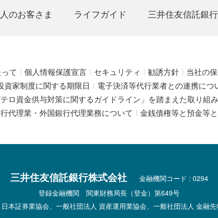
人のお客さま
ライフガイド
三井住友信託銀行
たって
個人情報保護宣言
セキュリティ
勧誘方針
当社の保
投資家制度に関する期限日
電子決済等代行業者との連携につ
びテロ資金供与対策に関するガイドライン」を踏まえた取り組
銀行代理業・外国銀行代理業務について
金銭債権等と預金等と
三井住友信託銀行株式会社
金融機関コード : 0294
登録金融機関 関東財務局長（登金）第649号
 日本証券業協会、一般社団法人 資産運用業協会、一般社団法人 金融先