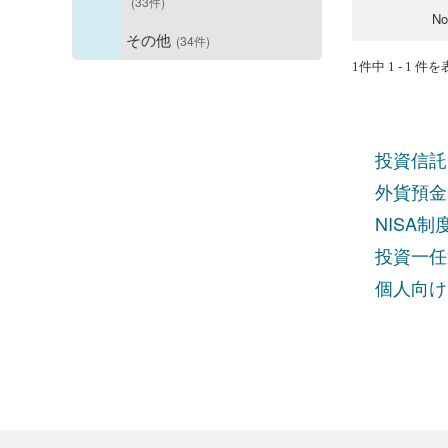
(33件)
N
その他
(34件)
1件中 1 - 1 件
投資信託
外貨預金
NISA
投資一任
個人向け