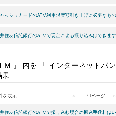
ャッシュカードのATM利用限度額引き上げに必要なも
井住友信託銀行のATMで現金による振り込みはできま
ＴＭ 』 内を 「 インターネットバ
結果
1 件を表示
≪
1 / 1ページ
井住友信託銀行のATMで振り込む場合の振込手数料は