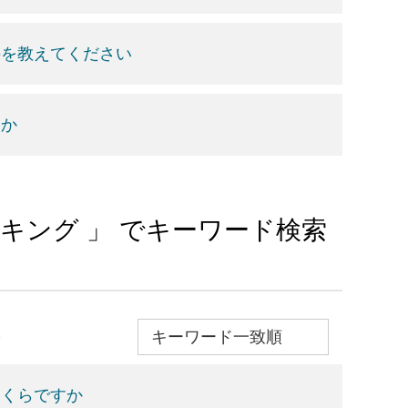
のを教えてください
すか
ンキング 」 でキーワード検索
≫
いくらですか