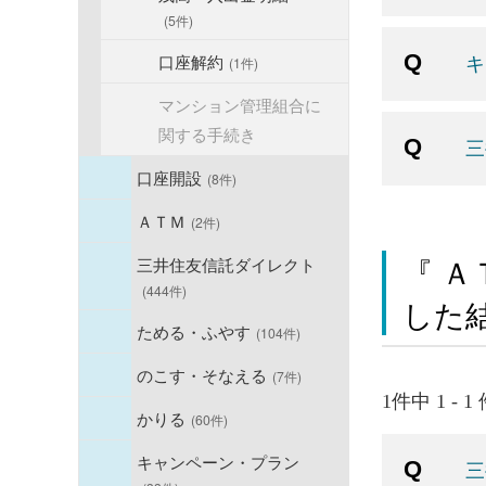
(5件)
キ
口座解約
(1件)
マンション管理組合に
関する手続き
三
口座開設
(8件)
ＡＴＭ
(2件)
『 Ａ
三井住友信託ダイレクト
(444件)
した
ためる・ふやす
(104件)
のこす・そなえる
(7件)
1件中 1 - 
かりる
(60件)
キャンペーン・プラン
三