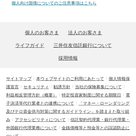
個人向け国債についてのご注意事項はこちら
個人のお客さま
法人のお客さま
ライフガイド
三井住友信託銀行について
採用情報
サイトマップ
本ウェブサイトのご利用にあたって
個人情報保
護宣言
セキュリティ
勧誘方針
当社の保険募集について
利益相反管理方針（概要）
特定投資家制度に関する期限日
電
子決済等代行業者との連携について
「マネー・ローンダリング
及びテロ資金供与対策に関するガイドライン」を踏まえた取り組
み
アクセシビリティについて
信託契約代理業・銀行代理業・
外国銀行代理業務について
金銭債権等と預金等との誤認防止に
ついて