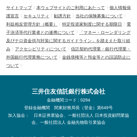
サイトマップ
本ウェブサイトのご利用にあたって
個人情報保
護宣言
セキュリティ
勧誘方針
当社の保険募集について
利益相反管理方針（概要）
特定投資家制度に関する期限日
電
子決済等代行業者との連携について
「マネー・ローンダリング
及びテロ資金供与対策に関するガイドライン」を踏まえた取り組
み
アクセシビリティについて
信託契約代理業・銀行代理業・
外国銀行代理業務について
金銭債権等と預金等との誤認防止に
ついて
三井住友信託銀行株式会社
金融機関コード : 0294
登録金融機関 関東財務局長（登金）第649号
加入協会： 日本証券業協会、一般社団法人 日本投資顧問業協
会、一般社団法人 金融先物取引業協会