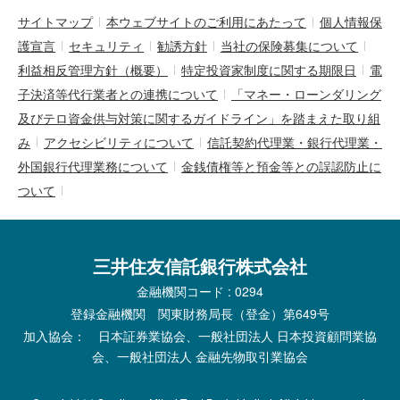
サイトマップ
本ウェブサイトのご利用にあたって
個人情報保
護宣言
セキュリティ
勧誘方針
当社の保険募集について
利益相反管理方針（概要）
特定投資家制度に関する期限日
電
子決済等代行業者との連携について
「マネー・ローンダリング
及びテロ資金供与対策に関するガイドライン」を踏まえた取り組
み
アクセシビリティについて
信託契約代理業・銀行代理業・
外国銀行代理業務について
金銭債権等と預金等との誤認防止に
ついて
三井住友信託銀行株式会社
金融機関コード : 0294
登録金融機関 関東財務局長（登金）第649号
加入協会： 日本証券業協会、一般社団法人 日本投資顧問業協
会、一般社団法人 金融先物取引業協会