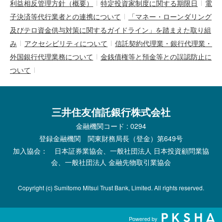
利益相反管理方針（概要）
特定投資家制度に関する期限日
電
子決済等代行業者との連携について
「マネー・ローンダリング
及びテロ資金供与対策に関するガイドライン」を踏まえた取り組
み
アクセシビリティについて
信託契約代理業・銀行代理業・
外国銀行代理業務について
金銭債権等と預金等との誤認防止に
ついて
三井住友信託銀行株式会社
金融機関コード : 0294
登録金融機関 関東財務局長（登金）第649号
加入協会： 日本証券業協会、一般社団法人 日本投資顧問業協
会、一般社団法人 金融先物取引業協会
Copyright (c) Sumitomo Mitsui Trust Bank, Limited. All rights reserved.
Powered by