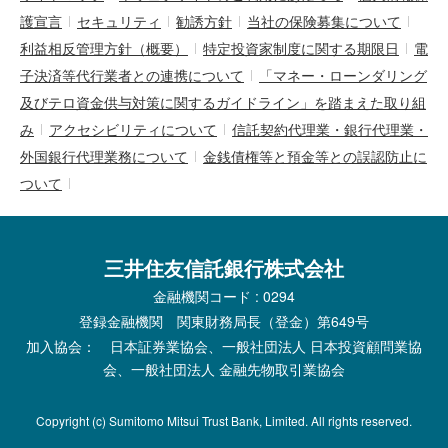
護宣言
セキュリティ
勧誘方針
当社の保険募集について
利益相反管理方針（概要）
特定投資家制度に関する期限日
電
子決済等代行業者との連携について
「マネー・ローンダリング
及びテロ資金供与対策に関するガイドライン」を踏まえた取り組
み
アクセシビリティについて
信託契約代理業・銀行代理業・
外国銀行代理業務について
金銭債権等と預金等との誤認防止に
ついて
三井住友信託銀行株式会社
金融機関コード : 0294
登録金融機関 関東財務局長（登金）第649号
加入協会： 日本証券業協会、一般社団法人 日本投資顧問業協
会、一般社団法人 金融先物取引業協会
Copyright (c) Sumitomo Mitsui Trust Bank, Limited. All rights reserved.