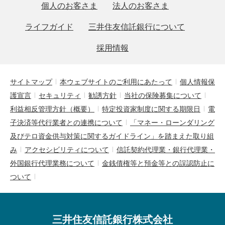
個人のお客さま
法人のお客さま
ライフガイド
三井住友信託銀行について
採用情報
サイトマップ
本ウェブサイトのご利用にあたって
個人情報保
護宣言
セキュリティ
勧誘方針
当社の保険募集について
利益相反管理方針（概要）
特定投資家制度に関する期限日
電
子決済等代行業者との連携について
「マネー・ローンダリング
及びテロ資金供与対策に関するガイドライン」を踏まえた取り組
み
アクセシビリティについて
信託契約代理業・銀行代理業・
外国銀行代理業務について
金銭債権等と預金等との誤認防止に
ついて
三井住友信託銀行株式会社