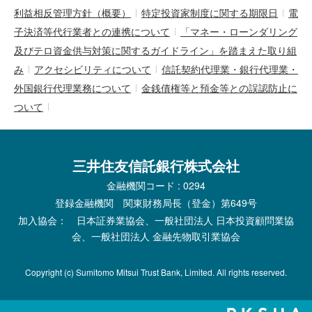
利益相反管理方針（概要）
特定投資家制度に関する期限日
電
子決済等代行業者との連携について
「マネー・ローンダリング
及びテロ資金供与対策に関するガイドライン」を踏まえた取り組
み
アクセシビリティについて
信託契約代理業・銀行代理業・
外国銀行代理業務について
金銭債権等と預金等との誤認防止に
ついて
三井住友信託銀行株式会社
金融機関コード : 0294
登録金融機関 関東財務局長（登金）第649号
加入協会： 日本証券業協会、一般社団法人 日本投資顧問業協
会、一般社団法人 金融先物取引業協会
Copyright (c) Sumitomo Mitsui Trust Bank, Limited. All rights reserved.