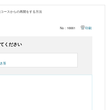
機コースからの再開をする方法
No : 16661
印刷
てください
き等