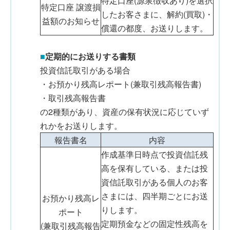
特定口座(源泉徴収あり)を選択
特定口座 譲渡損
したお客さまに、解約(買取)・
益額のお知らせ
償還の都度、お送りします。
■
定期的にお送りする書類
投資信託取引がある場合
・お預かり残高レポート(兼取引残高報告書)
・取引残高報告書
の2種類があり、資産の保有状況に応じていず
れかをお送りします。
報告書名
内容
作成基準日時点で投資信託残
高を保有している、または投
資信託取引がある個人のお客
さまには、四半期ごとにお送
お預かり残高レ
りします。
ポート
定期預金などの固定性残高を
(兼取引残高報告