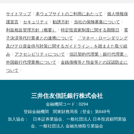
サイトマップ
本ウェブサイトのご利用にあたって
個人情報保
護宣言
セキュリティ
勧誘方針
当社の保険募集について
利益相反管理方針（概要）
特定投資家制度に関する期限日
電
子決済等代行業者との連携について
「マネー・ローンダリング
及びテロ資金供与対策に関するガイドライン」を踏まえた取り組
み
アクセシビリティについて
信託契約代理業・銀行代理業・
外国銀行代理業務について
金銭債権等と預金等との誤認防止に
ついて
三井住友信託銀行株式会社
金融機関コード : 0294
登録金融機関 関東財務局長（登金）第649号
加入協会： 日本証券業協会、一般社団法人 日本投資顧問業協
会、一般社団法人 金融先物取引業協会