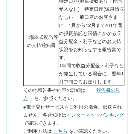
特定口座(源泉徴収あり・配当
受入なし)・特定口座(源泉徴収
なし)・一般口座のお客さま
に、1月から12月までの1年間
の投資信託と国債にかかる収
上場株式配当等
益分配金・利子などのお支払
の支払通知書
状況をお知らせする報告書で
す。
1年間で収益分配金・利子など
が発生している場合に、翌年1
月中旬ごろお送りします。
その他報告書や内容の詳細は、「
報告書の見
方
」をご参照ください。
※
電子交付サービスをご利用の場合、郵送され
ません。各通知物は
インターネットバンキング
で確認できます。
ご利用方法は
こちら
をご確認ください。