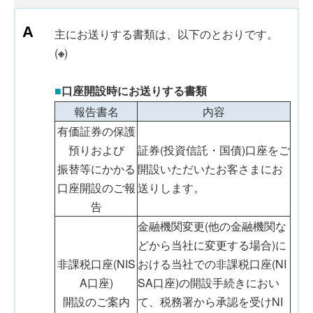
主にお送りする書類は、以下のとおりです。
(
※
)
■
口座開設時にお送りする書類
報告書名
内容
有価証券の保護
預りおよび
証券(投資信託・国債)口座をご
振替等にかかる
開設いただいたお客さまにお
口座開設のご報
送りします。
告
金融機関変更(他の金融機関な
どから当社に変更する場合)に
非課税口座(NIS
おける当社での非課税口座(NI
A口座)
SA口座)の開設手続きにおい
開設のご案内
て、税務署から承認を受けNI