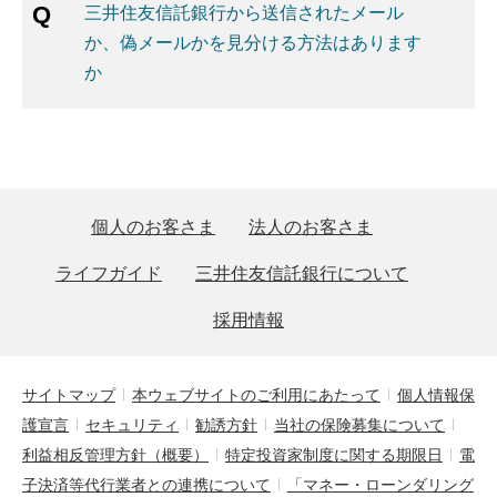
三井住友信託銀行から送信されたメール
か、偽メールかを見分ける方法はあります
か
個人のお客さま
法人のお客さま
ライフガイド
三井住友信託銀行について
採用情報
サイトマップ
本ウェブサイトのご利用にあたって
個人情報保
護宣言
セキュリティ
勧誘方針
当社の保険募集について
利益相反管理方針（概要）
特定投資家制度に関する期限日
電
子決済等代行業者との連携について
「マネー・ローンダリング