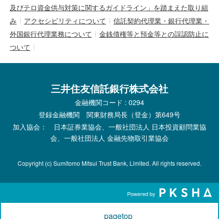
及びテロ資金供与対策に関するガイドライン」を踏まえた取り組
み
アクセシビリティについて
信託契約代理業・銀行代理業・
外国銀行代理業務について
金銭債権等と預金等との誤認防止に
ついて
三井住友信託銀行株式会社
金融機関コード : 0294
登録金融機関 関東財務局長（登金）第649号
加入協会： 日本証券業協会、一般社団法人 日本投資顧問業協
会、一般社団法人 金融先物取引業協会
Copyright (c) Sumitomo Mitsui Trust Bank, Limited. All rights reserved.
Powered by
pagetop