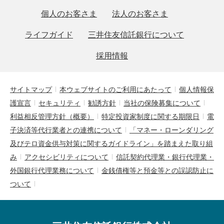
個人のお客さま
法人のお客さま
ライフガイド
三井住友信託銀行について
採用情報
サイトマップ
本ウェブサイトのご利用にあたって
個人情報保
護宣言
セキュリティ
勧誘方針
当社の保険募集について
利益相反管理方針（概要）
特定投資家制度に関する期限日
電
子決済等代行業者との連携について
「マネー・ローンダリング
及びテロ資金供与対策に関するガイドライン」を踏まえた取り組
み
アクセシビリティについて
信託契約代理業・銀行代理業・
外国銀行代理業務について
金銭債権等と預金等との誤認防止に
ついて