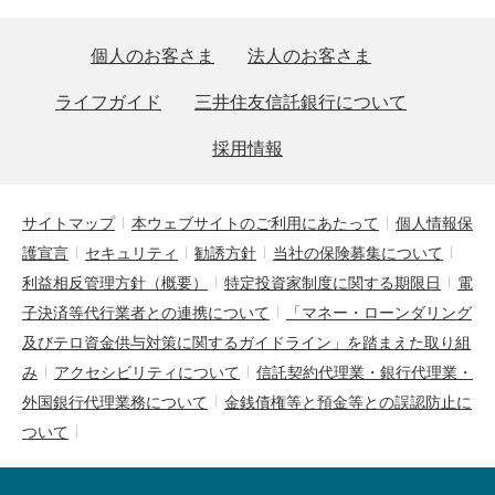
個人のお客さま
法人のお客さま
ライフガイド
三井住友信託銀行について
採用情報
サイトマップ
本ウェブサイトのご利用にあたって
個人情報保
護宣言
セキュリティ
勧誘方針
当社の保険募集について
利益相反管理方針（概要）
特定投資家制度に関する期限日
電
子決済等代行業者との連携について
「マネー・ローンダリング
及びテロ資金供与対策に関するガイドライン」を踏まえた取り組
み
アクセシビリティについて
信託契約代理業・銀行代理業・
外国銀行代理業務について
金銭債権等と預金等との誤認防止に
ついて