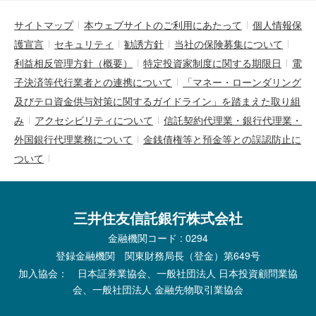
サイトマップ
本ウェブサイトのご利用にあたって
個人情報保
護宣言
セキュリティ
勧誘方針
当社の保険募集について
利益相反管理方針（概要）
特定投資家制度に関する期限日
電
子決済等代行業者との連携について
「マネー・ローンダリング
及びテロ資金供与対策に関するガイドライン」を踏まえた取り組
み
アクセシビリティについて
信託契約代理業・銀行代理業・
外国銀行代理業務について
金銭債権等と預金等との誤認防止に
ついて
三井住友信託銀行株式会社
金融機関コード : 0294
登録金融機関 関東財務局長（登金）第649号
加入協会： 日本証券業協会、一般社団法人 日本投資顧問業協
会、一般社団法人 金融先物取引業協会