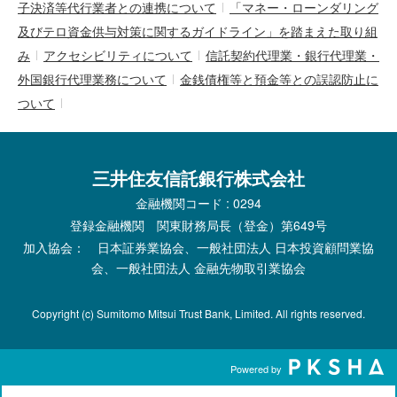
子決済等代行業者との連携について
「マネー・ローンダリング
及びテロ資金供与対策に関するガイドライン」を踏まえた取り組
み
アクセシビリティについて
信託契約代理業・銀行代理業・
外国銀行代理業務について
金銭債権等と預金等との誤認防止に
ついて
三井住友信託銀行株式会社
金融機関コード : 0294
登録金融機関 関東財務局長（登金）第649号
加入協会： 日本証券業協会、一般社団法人 日本投資顧問業協
会、一般社団法人 金融先物取引業協会
Copyright (c) Sumitomo Mitsui Trust Bank, Limited. All rights reserved.
Powered by