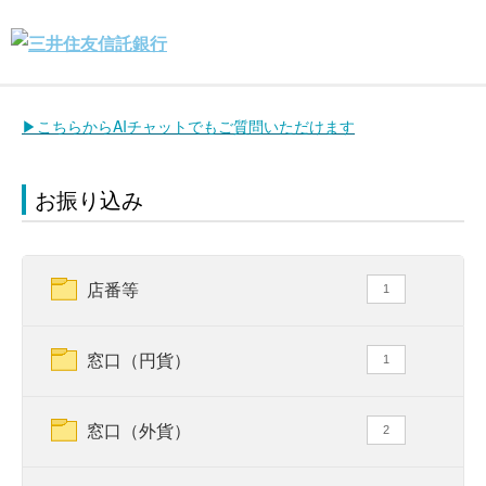
▶こちらからAIチャットでもご質問いただけます
お振り込み
店番等
1
窓口（円貨）
1
窓口（外貨）
2