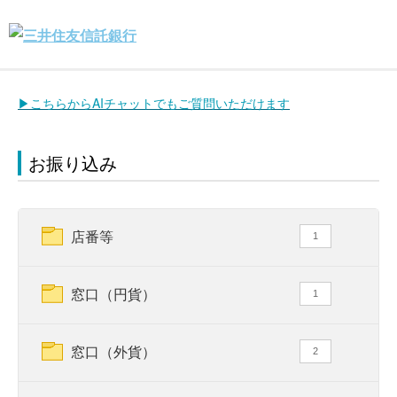
▶こちらからAIチャットでもご質問いただけます
お振り込み
店番等
1
窓口（円貨）
1
窓口（外貨）
2