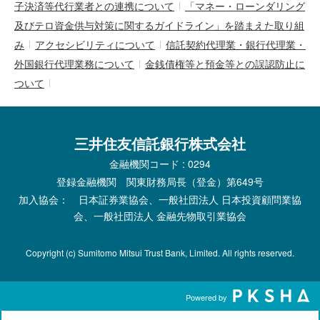
子決済等代行業者との連携について
「マネー・ローンダリング
及びテロ資金供与対策に関するガイドライン」を踏まえた取り組
み
アクセシビリティについて
信託契約代理業・銀行代理業・
外国銀行代理業務について
金銭債権等と預金等との誤認防止に
ついて
三井住友信託銀行株式会社
金融機関コード : 0294
登録金融機関 関東財務局長（登金）第649号
加入協会： 日本証券業協会、一般社団法人 日本投資顧問業協
会、一般社団法人 金融先物取引業協会
Copyright (c) Sumitomo Mitsui Trust Bank, Limited. All rights reserved.
Powered by