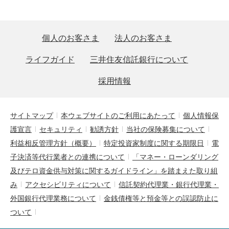
個人のお客さま
法人のお客さま
ライフガイド
三井住友信託銀行について
採用情報
サイトマップ
本ウェブサイトのご利用にあたって
個人情報保
護宣言
セキュリティ
勧誘方針
当社の保険募集について
利益相反管理方針（概要）
特定投資家制度に関する期限日
電
子決済等代行業者との連携について
「マネー・ローンダリング
及びテロ資金供与対策に関するガイドライン」を踏まえた取り組
み
アクセシビリティについて
信託契約代理業・銀行代理業・
外国銀行代理業務について
金銭債権等と預金等との誤認防止に
ついて