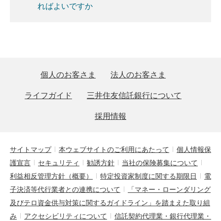
ればよいですか
個人のお客さま
法人のお客さま
ライフガイド
三井住友信託銀行について
採用情報
サイトマップ
本ウェブサイトのご利用にあたって
個人情報保
護宣言
セキュリティ
勧誘方針
当社の保険募集について
利益相反管理方針（概要）
特定投資家制度に関する期限日
電
子決済等代行業者との連携について
「マネー・ローンダリング
及びテロ資金供与対策に関するガイドライン」を踏まえた取り組
み
アクセシビリティについて
信託契約代理業・銀行代理業・