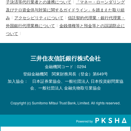
子決済等代行業者との連携について
「マネー・ローンダリング
及びテロ資金供与対策に関するガイドライン」を踏まえた取り組
み
アクセシビリティについて
信託契約代理業・銀行代理業・
外国銀行代理業務について
金銭債権等と預金等との誤認防止に
ついて
三井住友信託銀行株式会社
金融機関コード : 0294
登録金融機関 関東財務局長（登金）第649号
加入協会： 日本証券業協会、一般社団法人 日本投資顧問業協
会、一般社団法人 金融先物取引業協会
Copyright (c) Sumitomo Mitsui Trust Bank, Limited. All rights reserved.
Powered by