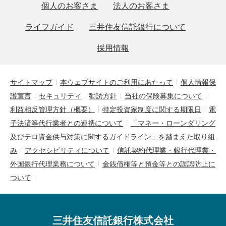
個人のお客さま
法人のお客さま
ライフガイド
三井住友信託銀行について
採用情報
サイトマップ
本ウェブサイトのご利用にあたって
個人情報保
護宣言
セキュリティ
勧誘方針
当社の保険募集について
利益相反管理方針（概要）
特定投資家制度に関する期限日
電
子決済等代行業者との連携について
「マネー・ローンダリング
及びテロ資金供与対策に関するガイドライン」を踏まえた取り組
み
アクセシビリティについて
信託契約代理業・銀行代理業・
外国銀行代理業務について
金銭債権等と預金等との誤認防止に
ついて
三井住友信託銀行株式会社