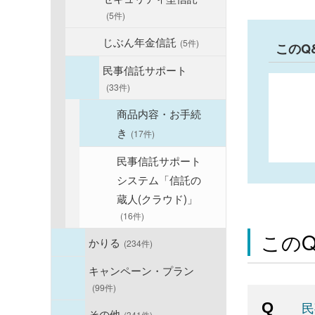
(5件)
じぶん年金信託
(5件)
このQ
民事信託サポート
(33件)
商品内容・お手続
き
(17件)
民事信託サポート
システム「信託の
蔵人(クラウド)」
(16件)
この
かりる
(234件)
キャンペーン・プラン
(99件)
民
その他
(341件)