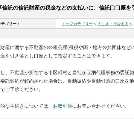
事信託の信託財産の税金などの支払いに、信託口口座を
カテゴリー :
トップカテゴリー
>
のこす・そなえる
>
託財産に属する不動産の公租公課(租税や国・地方公共団体など
口座を引き落とし口座として指定することはできます。
だし、不動産が所在する市区町村と当社が収納代理事務の委託
来委託契約が解約された場合は、自動振込や自動引落の口座を
のでご了承ください。
体的な手続きについては、
お取引店
にお問い合わせください。