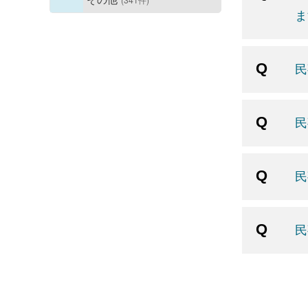
ま
民
民
民
民