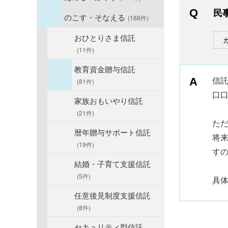
民
のこす・そなえる
(188件)
おひとりさま信託
(11件)
教育資金贈与信託
信
(81件)
口
家族おもいやり信託
(21件)
た
暦年贈与サポート信託
将
(19件)
す
結婚・子育て支援信託
(5件)
具
任意後見制度支援信託
(8件)
セキュリティ型信託