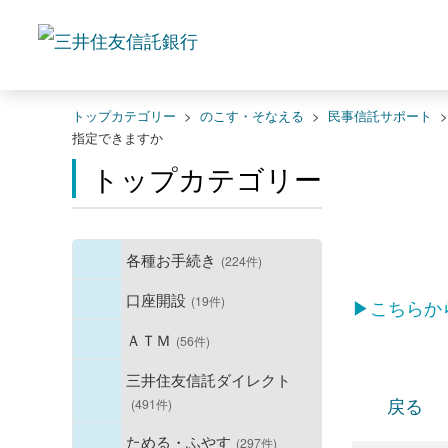
トップカテゴリー
>
のこす・そなえる
>
民事信託サポート
指定できますか
トップカテゴリー
各種お手続き
(224件)
口座開設
(19件)
▶こちらか
ＡＴＭ
(56件)
三井住友信託ダイレクト
戻る
(491件)
ためる・ふやす
(297件)