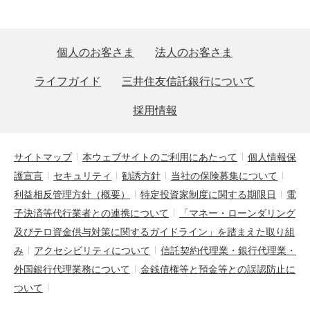
個人のお客さま
法人のお客さま
ライフガイド
三井住友信託銀行について
採用情報
サイトマップ
本ウェブサイトのご利用にあたって
個人情報保
護宣言
セキュリティ
勧誘方針
当社の保険募集について
利益相反管理方針（概要）
特定投資家制度に関する期限日
電
子決済等代行業者との連携について
「マネー・ローンダリング
及びテロ資金供与対策に関するガイドライン」を踏まえた取り組
み
アクセシビリティについて
信託契約代理業・銀行代理業・
外国銀行代理業務について
金銭債権等と預金等との誤認防止に
ついて