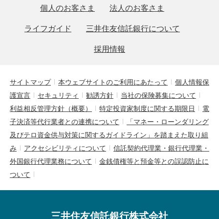
個人のお客さま
法人のお客さま
ライフガイド
三井住友信託銀行について
採用情報
サイトマップ
本ウェブサイトのご利用にあたって
個人情報保
護宣言
セキュリティ
勧誘方針
当社の保険募集について
利益相反管理方針（概要）
特定投資家制度に関する期限日
電
子決済等代行業者との連携について
「マネー・ローンダリング
及びテロ資金供与対策に関するガイドライン」を踏まえた取り組
み
アクセシビリティについて
信託契約代理業・銀行代理業・
外国銀行代理業務について
金銭債権等と預金等との誤認防止に
ついて
三井住友信託銀行株式会社