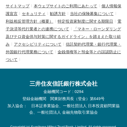
サイトマップ
本ウェブサイトのご利用にあたって
個人情報保
護宣言
セキュリティ
勧誘方針
当社の保険募集について
利益相反管理方針（概要）
特定投資家制度に関する期限日
電
子決済等代行業者との連携について
「マネー・ローンダリング
及びテロ資金供与対策に関するガイドライン」を踏まえた取り組
み
アクセシビリティについて
信託契約代理業・銀行代理業・
外国銀行代理業務について
金銭債権等と預金等との誤認防止に
ついて
三井住友信託銀行株式会社
金融機関コード : 0294
登録金融機関 関東財務局長（登金）第649号
加入協会： 日本証券業協会、一般社団法人 日本投資顧問業協
会、一般社団法人 金融先物取引業協会
Copyright (c) Sumitomo Mitsui Trust Bank, Limited. All rights reserved.