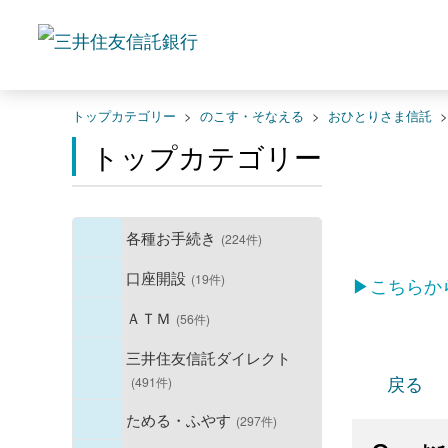
トップカテゴリー
>
のこす・そなえる
>
おひとりさま信託
トップカテゴリー
各種お手続き
(224件)
口座開設
(19件)
▶こちらか
ＡＴＭ
(56件)
三井住友信託ダイレクト
戻る
(491件)
ためる・ふやす
(297件)