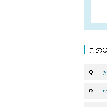
この
お
お