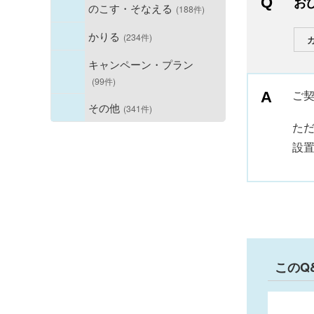
お
のこす・そなえる
(188件)
かりる
(234件)
キャンペーン・プラン
(99件)
ご
その他
(341件)
た
設
このQ