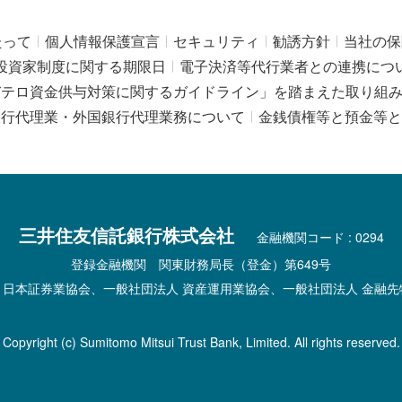
たって
個人情報保護宣言
セキュリティ
勧誘方針
当社の保
投資家制度に関する期限日
電子決済等代行業者との連携につ
びテロ資金供与対策に関するガイドライン」を踏まえた取り組
銀行代理業・外国銀行代理業務について
金銭債権等と預金等と
三井住友信託銀行株式会社
金融機関コード : 0294
登録金融機関 関東財務局長（登金）第649号
 日本証券業協会、一般社団法人 資産運用業協会、一般社団法人 金融先
Copyright (c) Sumitomo Mitsui Trust Bank, Limited. All rights reserved.