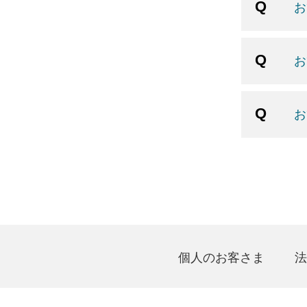
お
お
お
個人のお客さま
法