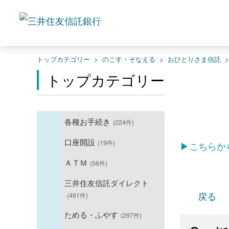
トップカテゴリー
>
のこす・そなえる
>
おひとりさま信託
トップカテゴリー
各種お手続き
(224件)
口座開設
(19件)
▶こちらか
ＡＴＭ
(56件)
三井住友信託ダイレクト
戻る
(491件)
ためる・ふやす
(297件)