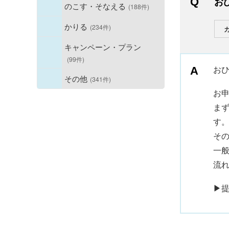
お
のこす・そなえる
(188件)
かりる
(234件)
キャンペーン・プラン
(99件)
お
その他
(341件)
お
ま
す
そ
一
流
▶