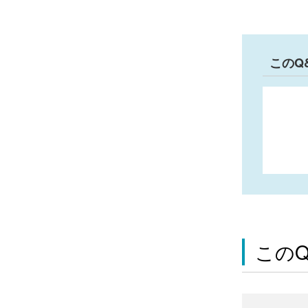
このQ
この