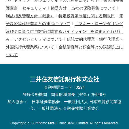
サイトマップ
本ウェブサイトのご利用にあたって
個人情報保
護宣言
セキュリティ
勧誘方針
当社の保険募集について
利益相反管理方針（概要）
特定投資家制度に関する期限日
電
子決済等代行業者との連携について
「マネー・ローンダリング
及びテロ資金供与対策に関するガイドライン」を踏まえた取り組
み
アクセシビリティについて
信託契約代理業・銀行代理業・
外国銀行代理業務について
金銭債権等と預金等との誤認防止に
ついて
三井住友信託銀行株式会社
金融機関コード : 0294
登録金融機関 関東財務局長（登金）第649号
加入協会： 日本証券業協会、一般社団法人 日本投資顧問業協
会、一般社団法人 金融先物取引業協会
Copyright (c) Sumitomo Mitsui Trust Bank, Limited. All rights reserved.