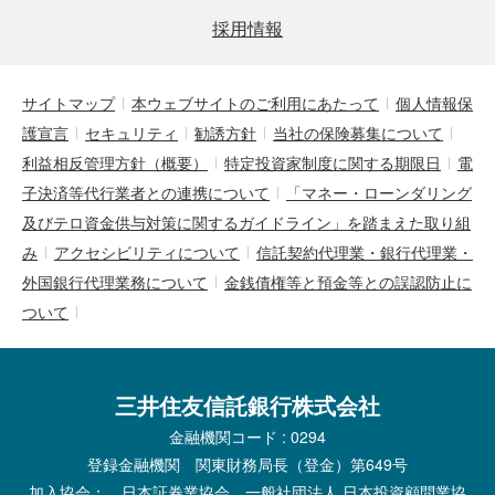
採用情報
サイトマップ
本ウェブサイトのご利用にあたって
個人情報保
護宣言
セキュリティ
勧誘方針
当社の保険募集について
利益相反管理方針（概要）
特定投資家制度に関する期限日
電
子決済等代行業者との連携について
「マネー・ローンダリング
及びテロ資金供与対策に関するガイドライン」を踏まえた取り組
み
アクセシビリティについて
信託契約代理業・銀行代理業・
外国銀行代理業務について
金銭債権等と預金等との誤認防止に
ついて
三井住友信託銀行株式会社
金融機関コード : 0294
登録金融機関 関東財務局長（登金）第649号
加入協会： 日本証券業協会、一般社団法人 日本投資顧問業協