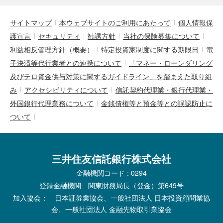
サイトマップ
本ウェブサイトのご利用にあたって
個人情報保
護宣言
セキュリティ
勧誘方針
当社の保険募集について
利益相反管理方針（概要）
特定投資家制度に関する期限日
電
子決済等代行業者との連携について
「マネー・ローンダリング
及びテロ資金供与対策に関するガイドライン」を踏まえた取り組
み
アクセシビリティについて
信託契約代理業・銀行代理業・
外国銀行代理業務について
金銭債権等と預金等との誤認防止に
ついて
三井住友信託銀行株式会社
金融機関コード : 0294
登録金融機関 関東財務局長（登金）第649号
加入協会： 日本証券業協会、一般社団法人 日本投資顧問業協
会、一般社団法人 金融先物取引業協会