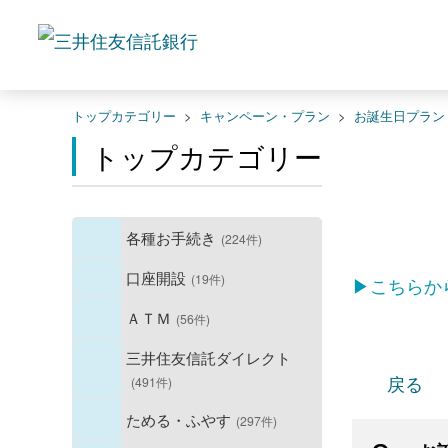
トップカテゴリー
>
キャンペーン・プラン
>
お誕生日プラン
トップカテゴリー
各種お手続き
(224件)
口座開設
(19件)
▶こちらか
ＡＴＭ
(56件)
三井住友信託ダイレクト
戻る
(491件)
ためる・ふやす
(297件)