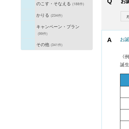
お
のこす・そなえる
(188件)
かりる
(234件)
キャンペーン・プラン
(99件)
お
その他
(341件)
《
誕生