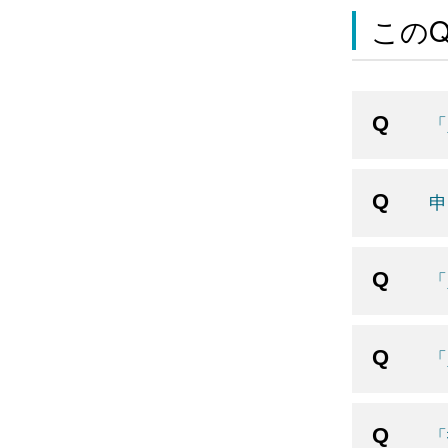
この
「
申
「
「
「