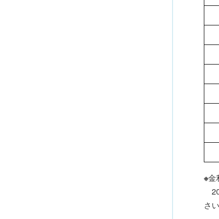
※
金
20
さ