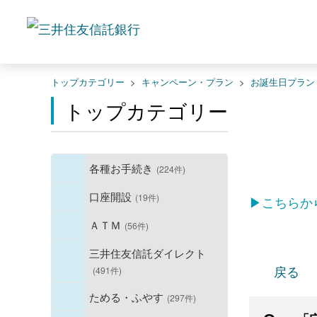
トップカテゴリー
>
キャンペーン・プラン
>
お誕生日プラン
トップカテゴリー
各種お手続き
(224件)
口座開設
(19件)
▶こちらか
ＡＴＭ
(56件)
三井住友信託ダイレクト
戻る
(491件)
ためる・ふやす
(297件)