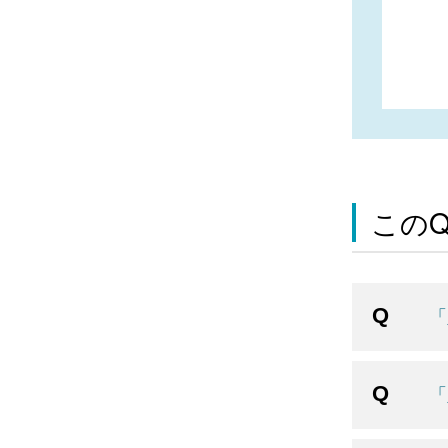
この
「
「