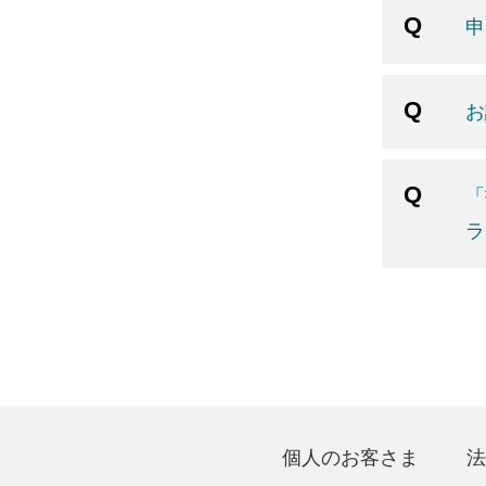
申
お
「
ラ
個人のお客さま
法