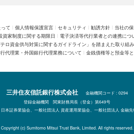
たって
個人情報保護宣言
セキュリティ
勧誘方針
当社の保
投資家制度に関する期限日
電子決済等代行業者との連携につ
びテロ資金供与対策に関するガイドライン」を踏まえた取り組
銀行代理業・外国銀行代理業務について
金銭債権等と預金等と
三井住友信託銀行株式会社
金融機関コード : 0294
登録金融機関 関東財務局長（登金）第649号
 日本証券業協会、一般社団法人 資産運用業協会、一般社団法人 金融先
Copyright (c) Sumitomo Mitsui Trust Bank, Limited. All rights reserved.